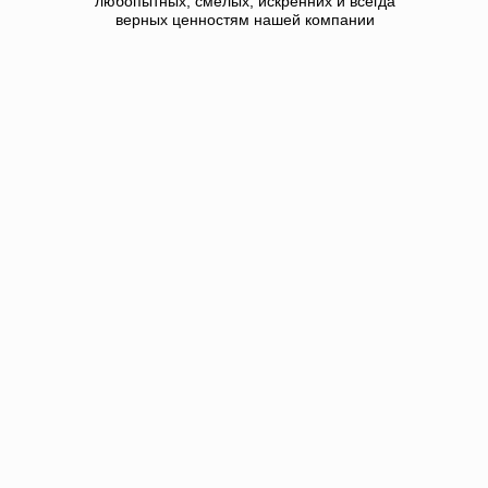
любопытных, смелых, искренних и всегда
верных ценностям нашей компании