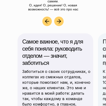
самим.
О, идея! О, решение! О, новая
возможность! — всё это про нас
Самое важное, что я для
П
себя поняла: руководить
с
отделом — значит,
н
заботиться
п
Заботиться о своих сотрудниках, о
К
коллегах из смежных отделов,
з
которые помогают нам, и, конечно
1
же, о наших клиентах. Это мне и
н
нравится в моей работе: делать
д
так, чтобы каждому в команде
п
было комфортно, а главное,
н